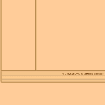
© Copyright 2005 by
El�bieta Pietraszko
W